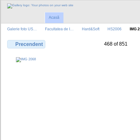
Acasă
Galerie foto US…
Facultatea de I…
Hard&Soft
HS2006
IMG 
468 of 851
Precendent