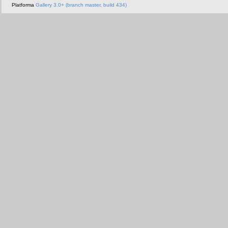
Platforma
Gallery 3.0+ (branch master, build 434)