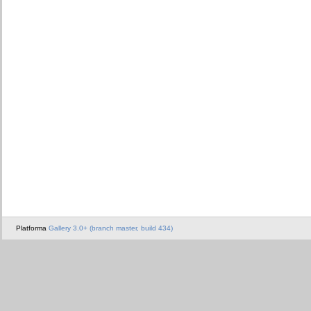
Platforma
Gallery 3.0+ (branch master, build 434)