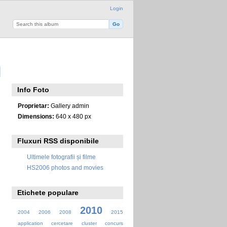
Login
Info Foto
Proprietar:
Gallery admin
Dimensions:
640 x 480 px
Fluxuri RSS disponibile
Ultimele fotografii și filme
HS2006 photos and movies
Etichete populare
2010
2004
2006
2008
2015
application
cercetare
cluster
concurs