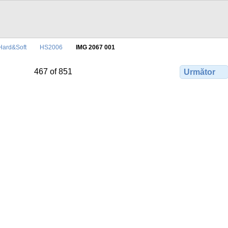
Hard&Soft
HS2006
IMG 2067 001
467 of 851
Următor