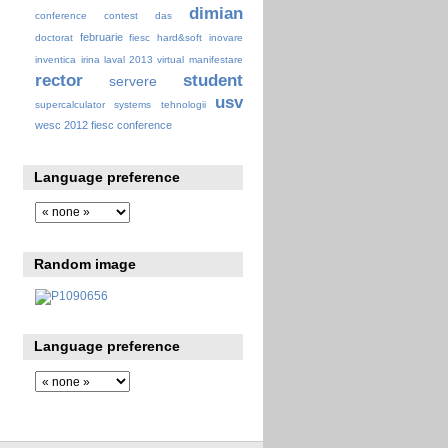
dimian
conference
contest
das
februarie
doctorat
fiesc
hard&soft
inovare
inventica
irina
laval 2013 virtual
manifestare
rector
student
servere
usv
supercalculator
systems
tehnologii
wesc 2012 fiesc conference
Language preference
Random image
Language preference