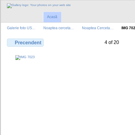
Acasă
Galerie foto US…
Noaptea cerceta…
Noaptea Cerceta…
IMG 70
4 of 20
Precendent