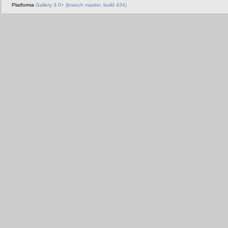
Platforma
Gallery 3.0+ (branch master, build 434)