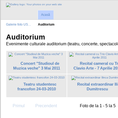
Acasă
Galerie foto US…
Auditorium
Auditorium
Evenimente culturale auditorium (teatru, concerte, spectacol
Concert "Studioul de
Recital cameral cu Tr
Muzica veche" 3 Mai 2011
Clavio Arte - 7 Aprilie 20
Teatru studentesc
Recital extraordinar Il
francofon 24-03-2010
Dumitrescu
Primul
Precendent
Foto de la 1 - 5 la 5