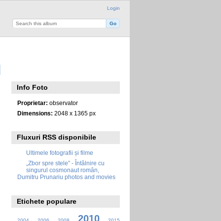
Login
Info Foto
Proprietar:
observator
Dimensions:
2048 x 1365 px
Fluxuri RSS disponibile
Ultimele fotografii și filme
„Zbor spre stele” - Întâlnire cu
singurul cosmonaut român,
Dumitru Prunariu photos and movies
Etichete populare
2010
2004
2006
2008
2015