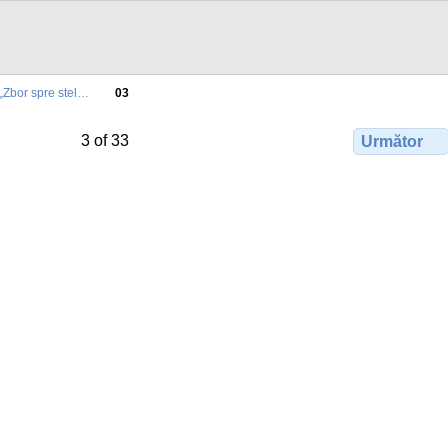
„Zbor spre stel…
03
3 of 33
Următor