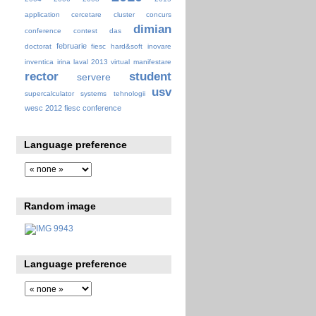
application
cercetare
cluster
concurs
dimian
conference
contest
das
februarie
doctorat
fiesc
hard&soft
inovare
inventica
irina
laval 2013 virtual
manifestare
rector
student
servere
usv
supercalculator
systems
tehnologii
wesc 2012 fiesc conference
Language preference
Random image
Language preference