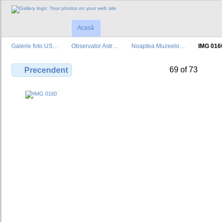
Acasă
Galerie foto US…
Observator Astr…
Noaptea Muzeelo…
IMG 016
69 of 73
Precendent