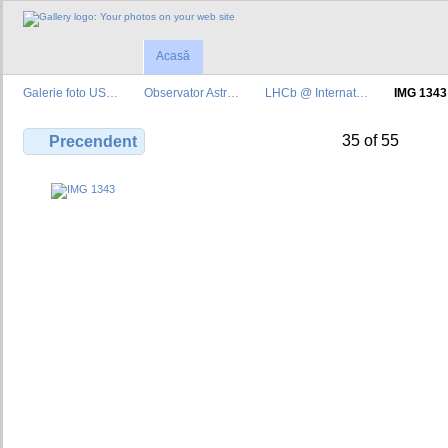
Acasă
Galerie foto US…
Observator Astr…
LHCb @ Internat…
IMG 1343
35 of 55
Precendent