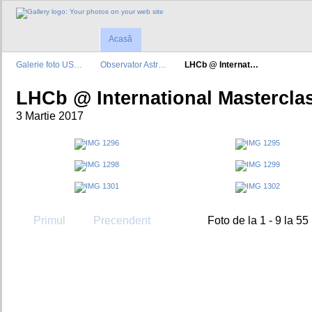
Acasă
Galerie foto US…
Observator Astr…
LHCb @ Internat…
LHCb @ International Mastercla
3 Martie 2017
Primul
Precendent
Foto de la 1 - 9 la 55