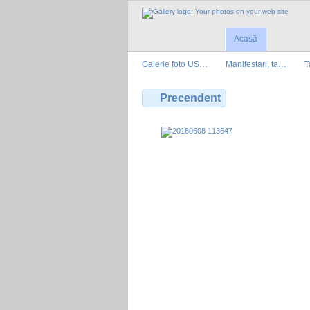
Acasă
Galerie foto US…
Manifestari, ta…
T
Precendent