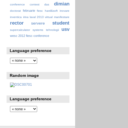
dimian
conference
contest
das
februarie
doctorat
fiesc
hard&soft
inovare
inventica
irina
laval 2013 virtual
manifestare
rector
student
servere
usv
supercalculator
systems
tehnologii
wesc 2012 fiesc conference
Language preference
Random image
Language preference