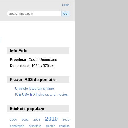
Login
Info Foto
Proprietar:
Costel Ungureanu
Dimensions:
1024 x 576 px
Fluxuri RSS disponibile
Ultimele fotografii și filme
ICE-USV ED II photos and movies
Etichete populare
2010
2004
2006
2008
2015
application
cercetare
cluster
concurs