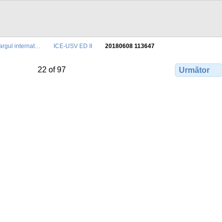
argul internat…
ICE-USV ED II
20180608 113647
22 of 97
Următor