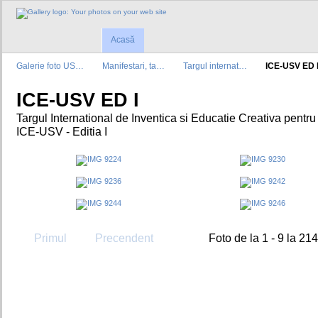
Acasă
Galerie foto US…
Manifestari, ta…
Targul internat…
ICE-USV ED 
ICE-USV ED I
Targul International de Inventica si Educatie Creativa pentru
ICE-USV - Editia I
Primul
Precendent
Foto de la 1 - 9 la 214