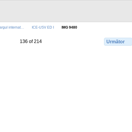
argul internat…
ICE-USV ED I
IMG 9480
136 of 214
Următor