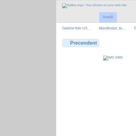
Acasă
Galerie foto US…
Manifestari, ta…
T
Precendent