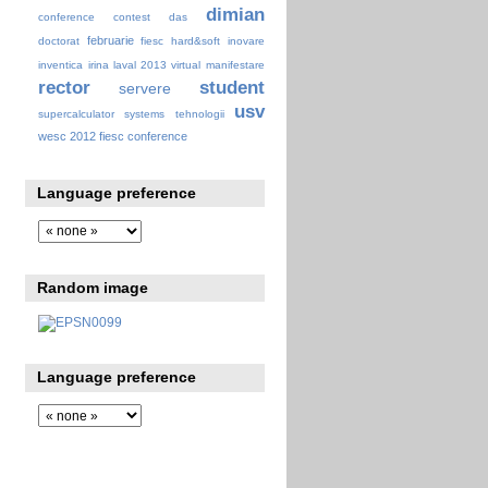
dimian
conference
contest
das
februarie
doctorat
fiesc
hard&soft
inovare
inventica
irina
laval 2013 virtual
manifestare
rector
student
servere
usv
supercalculator
systems
tehnologii
wesc 2012 fiesc conference
Language preference
Random image
Language preference