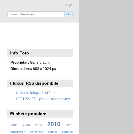
Login
Info Foto
Proprietar:
Gallery admin
Dimensions:
683 x 1024 px
Fluxuri RSS disponibile
Ultimele fotografii și filme
ICE-USV ED I photos and movies
Etichete populare
2010
2004
2006
2008
2015
application
cercetare
cluster
concurs