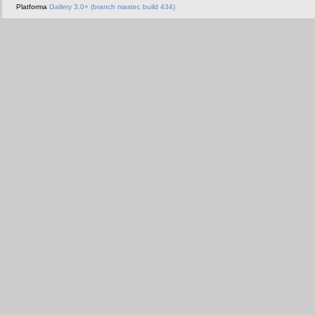
Platforma
Gallery 3.0+ (branch master, build 434)