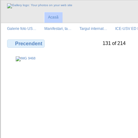
Acasă
Galerie foto US…
Manifestari, ta…
Targul internat…
ICE-USV ED 
131 of 214
Precendent