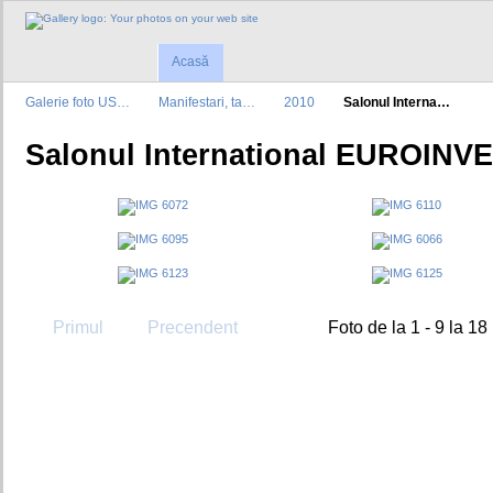
Acasă
Galerie foto US…
Manifestari, ta…
2010
Salonul Interna…
Salonul International EUROINV
Primul
Precendent
Foto de la 1 - 9 la 18