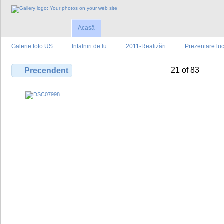
Acasă
Galerie foto US…
Intalniri de lu…
2011-Realizări…
Prezentare lu
21 of 83
Precendent