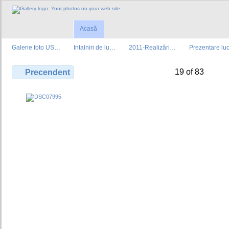
Acasă
Galerie foto US…
Intalniri de lu…
2011-Realizări…
Prezentare lu
19 of 83
Precendent