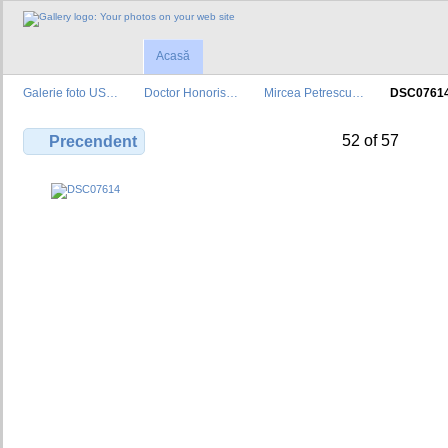
Acasă
Galerie foto US…
Doctor Honoris…
Mircea Petrescu…
DSC0761
52 of 57
Precendent