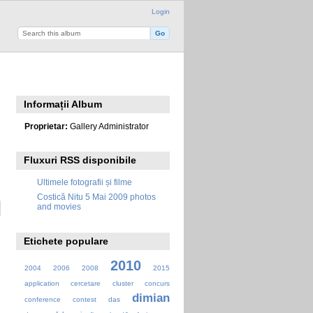
Login
Informații Album
Proprietar:
Gallery Administrator
Fluxuri RSS disponibile
Ultimele fotografii și filme
Costică Nitu 5 Mai 2009 photos
and movies
Etichete populare
2010
2004
2006
2008
2015
application
cercetare
cluster
concurs
dimian
conference
contest
das