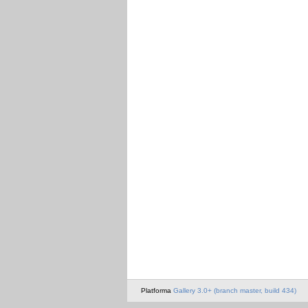
Platforma
Gallery 3.0+ (branch master, build 434)