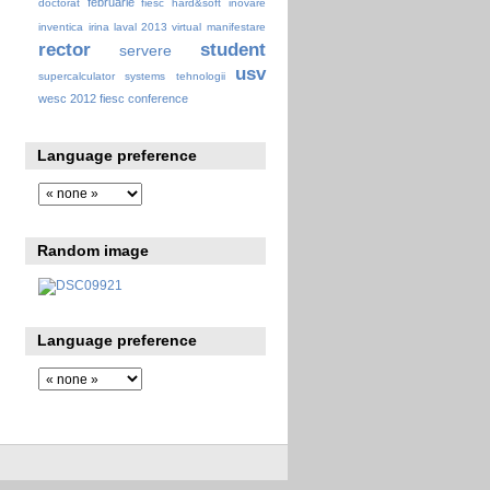
februarie
doctorat
fiesc
hard&soft
inovare
inventica
irina
laval 2013 virtual
manifestare
rector
student
servere
usv
supercalculator
systems
tehnologii
wesc 2012 fiesc conference
Language preference
Random image
Language preference