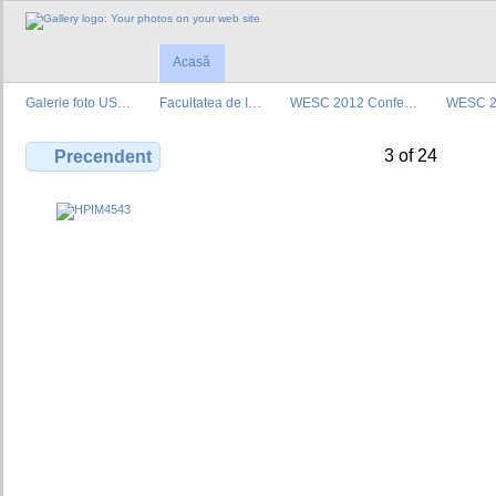
Acasă
Galerie foto US…
Facultatea de I…
WESC 2012 Confe…
WESC 2
3 of 24
Precendent