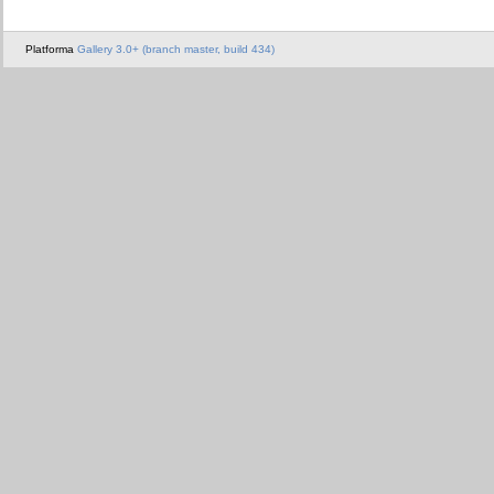
Platforma
Gallery 3.0+ (branch master, build 434)