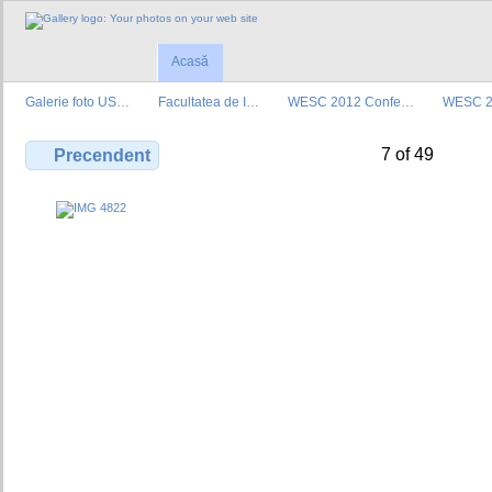
Acasă
Galerie foto US…
Facultatea de I…
WESC 2012 Confe…
WESC 2
7 of 49
Precendent