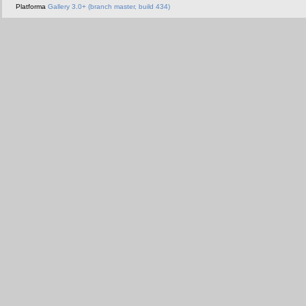
Platforma
Gallery 3.0+ (branch master, build 434)