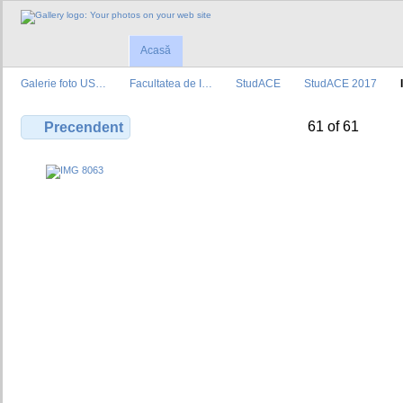
Acasă
Galerie foto US…
Facultatea de I…
StudACE
StudACE 2017
61 of 61
Precendent