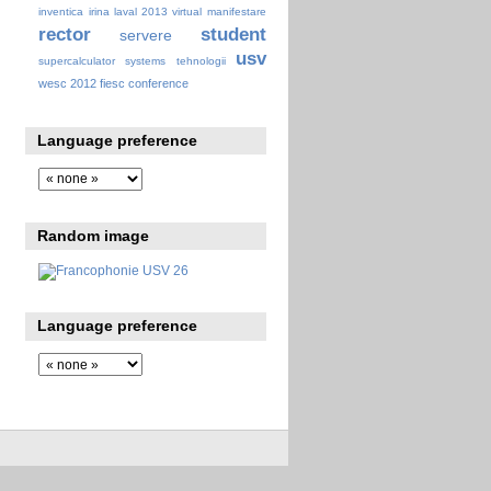
inventica
irina
laval 2013 virtual
manifestare
rector
student
servere
usv
supercalculator
systems
tehnologii
wesc 2012 fiesc conference
Language preference
Random image
Language preference