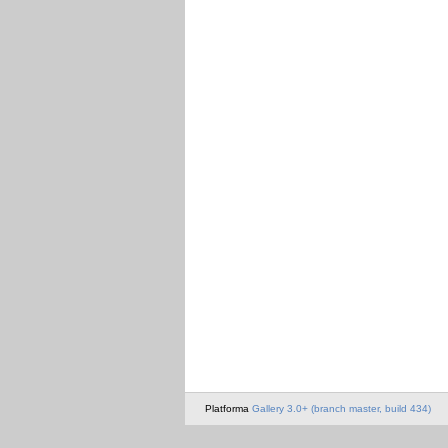
Platforma
Gallery 3.0+ (branch master, build 434)