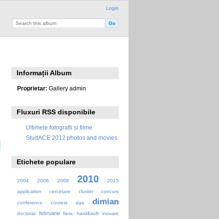
Login
Informații Album
Proprietar:
Gallery admin
Fluxuri RSS disponibile
Ultimele fotografii și filme
StudACE 2012 photos and movies
Etichete populare
2010
2004
2006
2008
2015
application
cercetare
cluster
concurs
dimian
conference
contest
das
februarie
doctorat
fiesc
hard&soft
inovare