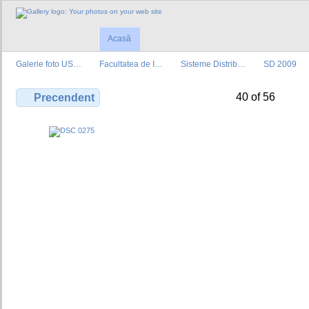
Acasă
Galerie foto US…
Facultatea de I…
Sisteme Distrib…
SD 2009
40 of 56
Precendent