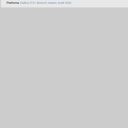
Platforma
Gallery 3.0+ (branch master, build 434)