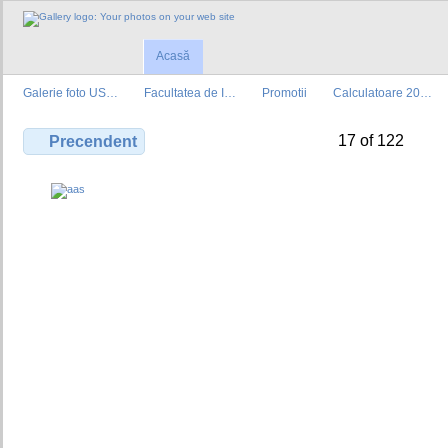
Acasă
Galerie foto US…
Facultatea de I…
Promotii
Calculatoare 20…
17 of 122
Precendent