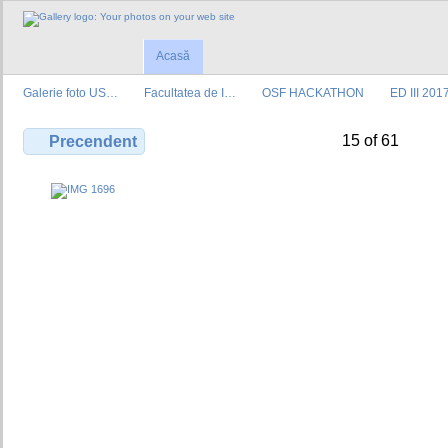
Acasă
Galerie foto US…
Facultatea de I…
OSF HACKATHON
ED III 201
15 of 61
Precendent