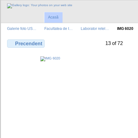
Acasă
Galerie foto US…
Facultatea de I…
Laborator retel…
IMG 6020
13 of 72
Precendent