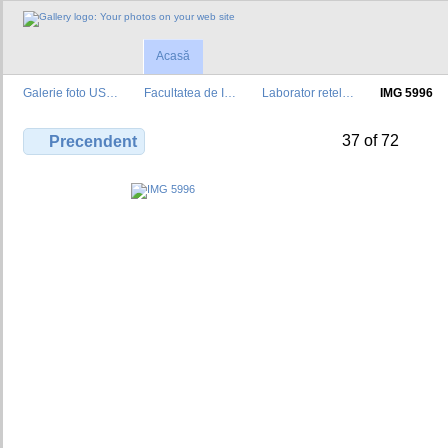
Acasă
Galerie foto US…
Facultatea de I…
Laborator retel…
IMG 5996
37 of 72
Precendent