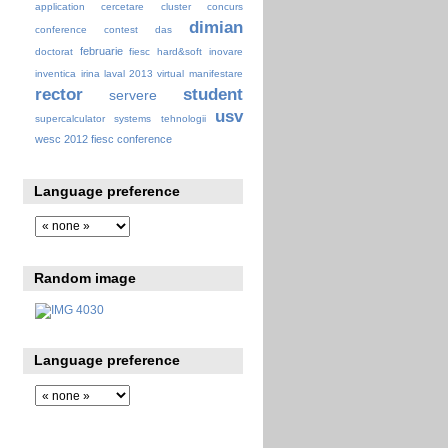
application
cercetare
cluster
concurs
dimian
conference
contest
das
februarie
doctorat
fiesc
hard&soft
inovare
inventica
irina
laval 2013 virtual
manifestare
rector
student
servere
usv
supercalculator
systems
tehnologii
wesc 2012 fiesc conference
Language preference
Random image
Language preference