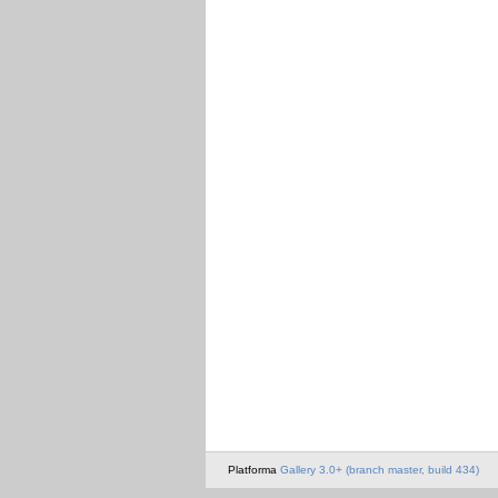
Platforma
Gallery 3.0+ (branch master, build 434)