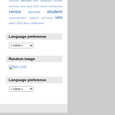
februarie
doctorat
fiesc
hard&soft
inovare
inventica
irina
laval 2013 virtual
manifestare
rector
student
servere
usv
supercalculator
systems
tehnologii
wesc 2012 fiesc conference
Language preference
Random image
Language preference