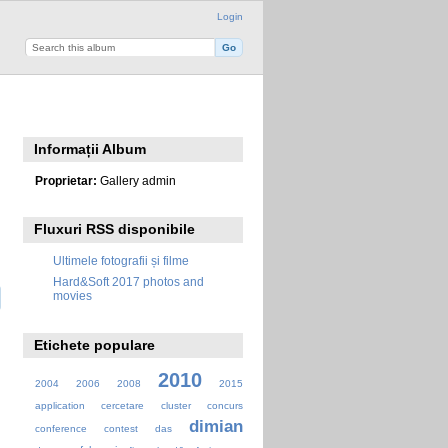
Login
Informații Album
Proprietar:
Gallery admin
Fluxuri RSS disponibile
Ultimele fotografii și filme
Hard&Soft 2017 photos and
movies
Etichete populare
2010
2004
2006
2008
2015
application
cercetare
cluster
concurs
dimian
conference
contest
das