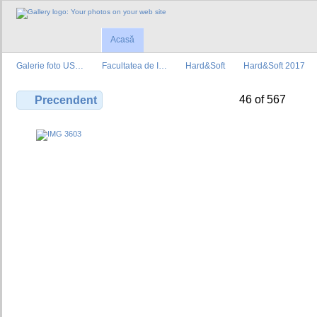
Acasă
Galerie foto US…
Facultatea de I…
Hard&Soft
Hard&Soft 2017
46 of 567
Precendent