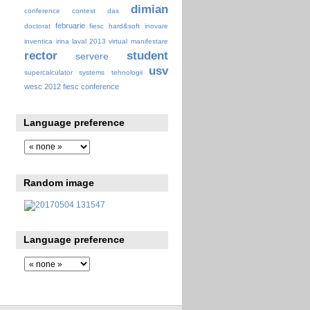
dimian
conference
contest
das
februarie
doctorat
fiesc
hard&soft
inovare
inventica
irina
laval 2013 virtual
manifestare
rector
student
servere
usv
supercalculator
systems
tehnologii
wesc 2012 fiesc conference
Language preference
Random image
Language preference