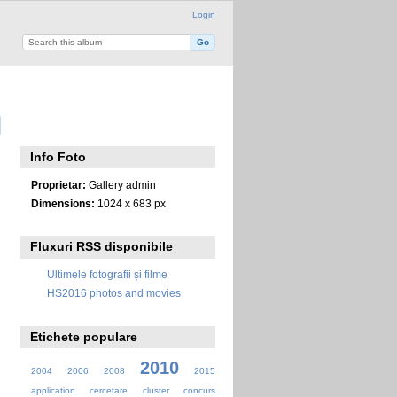
Login
Info Foto
Proprietar:
Gallery admin
Dimensions:
1024 x 683 px
Fluxuri RSS disponibile
Ultimele fotografii și filme
HS2016 photos and movies
Etichete populare
2010
2004
2006
2008
2015
application
cercetare
cluster
concurs