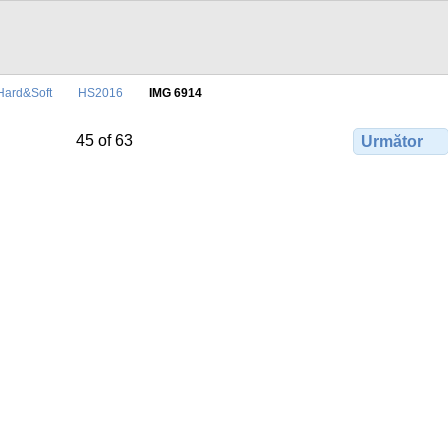
Hard&Soft
HS2016
IMG 6914
45 of 63
Următor