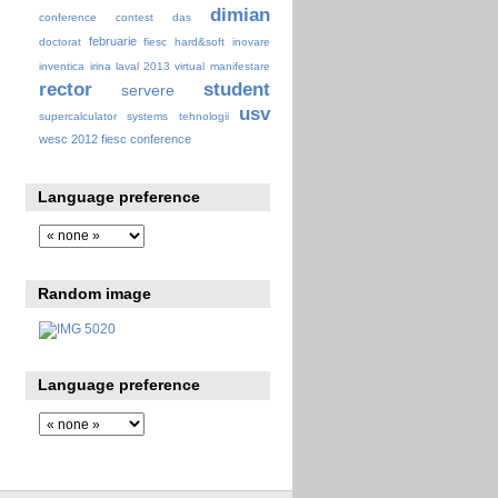
dimian
conference
contest
das
februarie
doctorat
fiesc
hard&soft
inovare
inventica
irina
laval 2013 virtual
manifestare
rector
student
servere
usv
supercalculator
systems
tehnologii
wesc 2012 fiesc conference
Language preference
Random image
Language preference