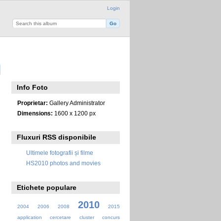
Login
Info Foto
Proprietar:
Gallery Administrator
Dimensions:
1600 x 1200 px
Fluxuri RSS disponibile
Ultimele fotografii și filme
HS2010 photos and movies
Etichete populare
2010
2004
2006
2008
2015
application
cercetare
cluster
concurs