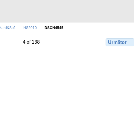
Hard&Soft
HS2010
DSCN4545
4 of 138
Următor