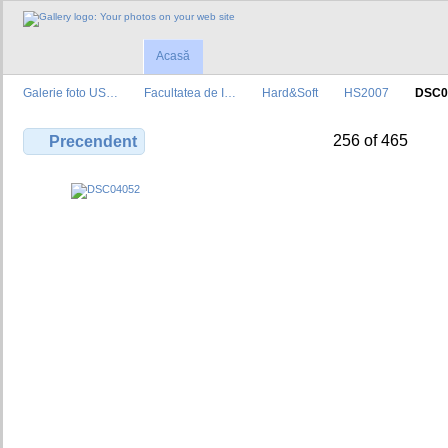
Acasă
Galerie foto US…
Facultatea de I…
Hard&Soft
HS2007
DSC0
256 of 465
Precendent