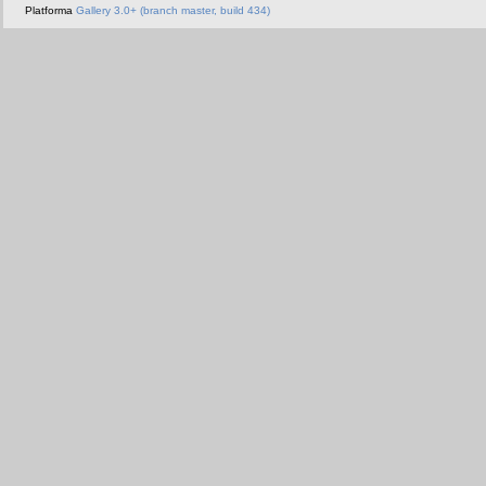
Platforma
Gallery 3.0+ (branch master, build 434)