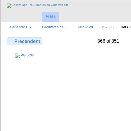
Acasă
Galerie foto US…
Facultatea de I…
Hard&Soft
HS2006
IMG 
366 of 851
Precendent