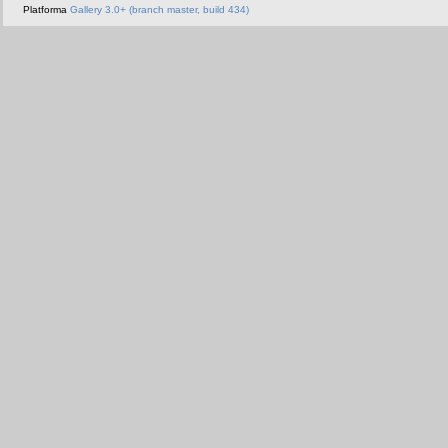
Platforma
Gallery 3.0+ (branch master, build 434)