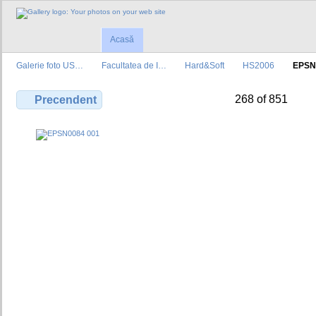
Acasă
Galerie foto US…
Facultatea de I…
Hard&Soft
HS2006
EPSN
268 of 851
Precendent