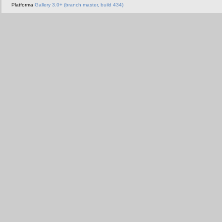
Platforma
Gallery 3.0+ (branch master, build 434)