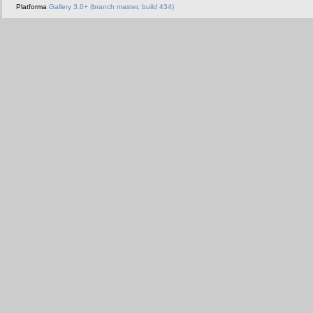
Platforma
Gallery 3.0+ (branch master, build 434)