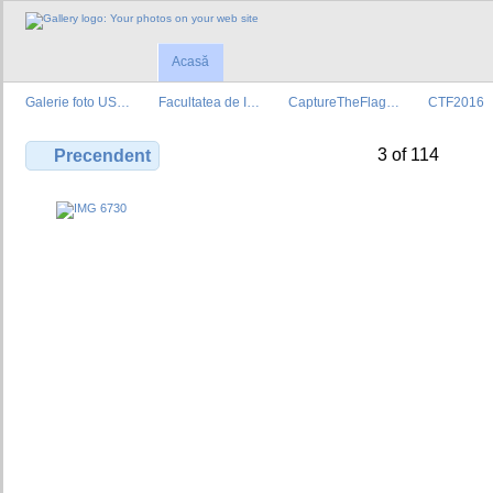
Acasă
Galerie foto US…
Facultatea de I…
CaptureTheFlag…
CTF2016
3 of 114
Precendent