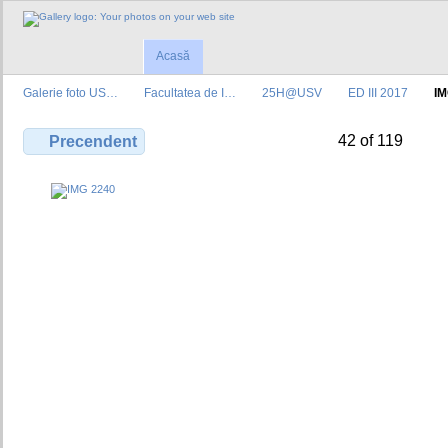
Acasă
Galerie foto US…
Facultatea de I…
25H@USV
ED III 2017
IM
42 of 119
Precendent