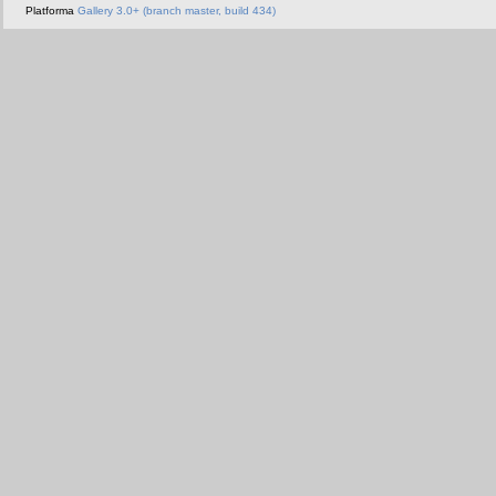
Platforma
Gallery 3.0+ (branch master, build 434)