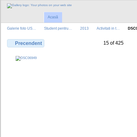
Acasă
Galerie foto US…
Student pentru…
2013
Activitati in t…
DSC
15 of 425
Precendent