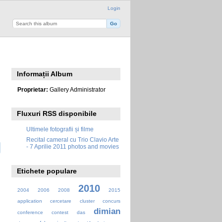
Login
Informații Album
Proprietar:
Gallery Administrator
Fluxuri RSS disponibile
Ultimele fotografii și filme
Recital cameral cu Trio Clavio Arte
- 7 Aprilie 2011 photos and movies
Etichete populare
2010
2004
2006
2008
2015
application
cercetare
cluster
concurs
dimian
conference
contest
das