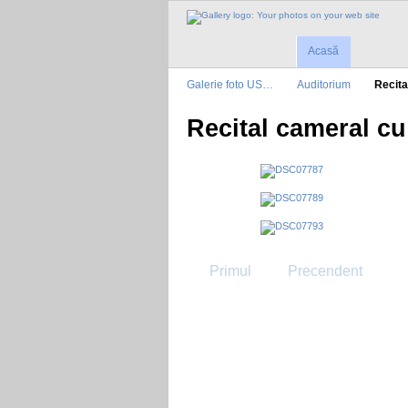
Acasă
Galerie foto US…
Auditorium
Recit
Recital cameral cu 
Primul
Precendent