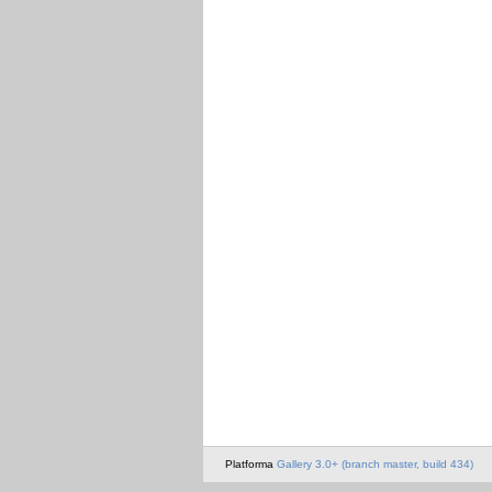
Platforma
Gallery 3.0+ (branch master, build 434)