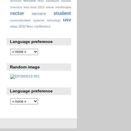
februarie
doctorat
fiesc
hard&soft
inovare
inventica
irina
laval 2013 virtual
manifestare
rector
student
servere
usv
supercalculator
systems
tehnologii
wesc 2012 fiesc conference
Language preference
Random image
Language preference