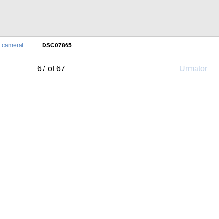
l cameral…
DSC07865
67 of 67
Următor