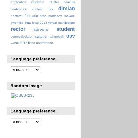
application
cercetare
cluster
concurs
dimian
conference
contest
das
februarie
doctorat
fiesc
hard&soft
inovare
inventica
irina
laval 2013 virtual
manifestare
rector
student
servere
usv
supercalculator
systems
tehnologii
wesc 2012 fiesc conference
Language preference
Random image
Language preference