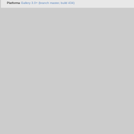
Platforma
Gallery 3.0+ (branch master, build 434)