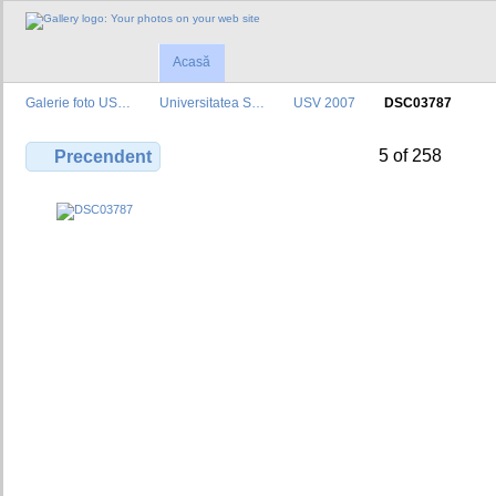
Acasă
Galerie foto US…
Universitatea S…
USV 2007
DSC03787
5 of 258
Precendent