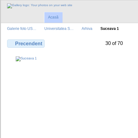
Acasă
Galerie foto US…
Universitatea S…
Arhiva
Suceava 1
30 of 70
Precendent