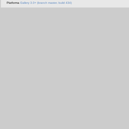
Platforma
Gallery 3.0+ (branch master, build 434)