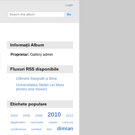
Login
Informații Album
Proprietar:
Gallery admin
Fluxuri RSS disponibile
Ultimele fotografii și filme
Universitatea Stefan cel Mare
photos and movies
Etichete populare
2010
2004
2006
2008
2015
application
cercetare
cluster
concurs
dimian
conference
contest
das