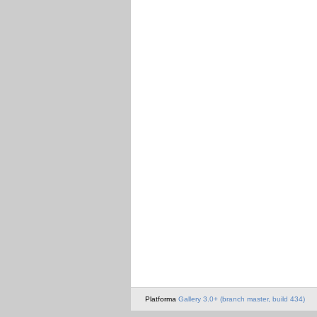
Platforma
Gallery 3.0+ (branch master, build 434)