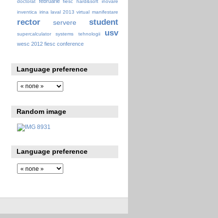
februarie
doctorat
fiesc
hard&soft
inovare
inventica
irina
laval 2013 virtual
manifestare
rector
student
servere
usv
supercalculator
systems
tehnologii
wesc 2012 fiesc conference
Language preference
Random image
Language preference