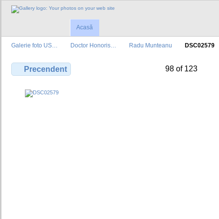
Acasă
Galerie foto US…
Doctor Honoris…
Radu Munteanu
DSC02579
98 of 123
Precendent