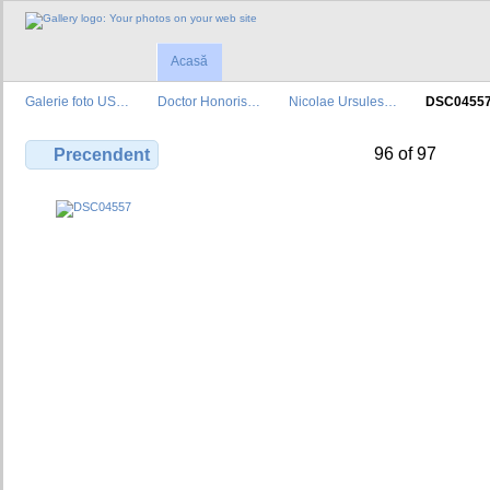
Acasă
Galerie foto US…
Doctor Honoris…
Nicolae Ursules…
DSC0455
96 of 97
Precendent