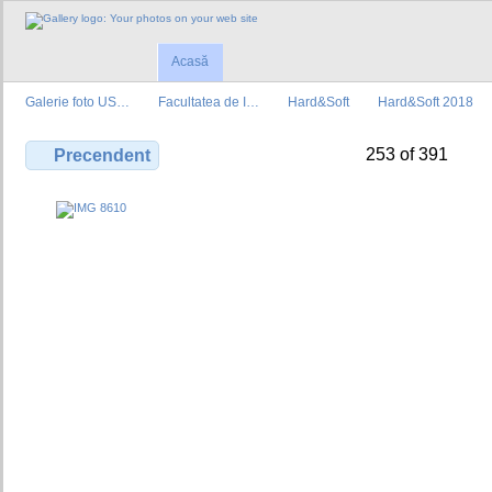
Acasă
Galerie foto US…
Facultatea de I…
Hard&Soft
Hard&Soft 2018
253 of 391
Precendent