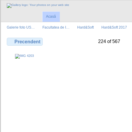
Acasă
Galerie foto US…
Facultatea de I…
Hard&Soft
Hard&Soft 2017
224 of 567
Precendent