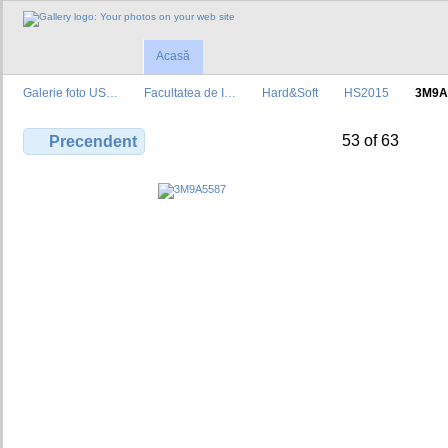
Acasă
Galerie foto US…
Facultatea de I…
Hard&Soft
HS2015
3M9A
53 of 63
Precendent