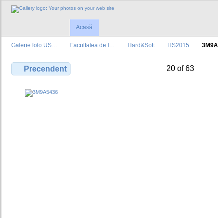
Acasă
Galerie foto US…
Facultatea de I…
Hard&Soft
HS2015
3M9A
20 of 63
Precendent