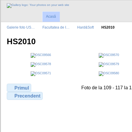
Acasă
Galerie foto US…
Facultatea de I…
Hard&Soft
HS2010
HS2010
Foto de la 109 - 117 la 
Primul
Precendent